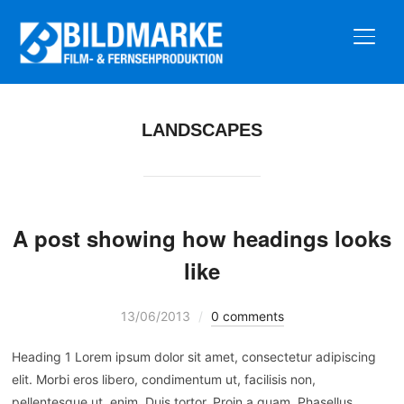
SEIT
LANDSCAPES
A post showing how headings looks
like
13/06/2013
0 comments
Heading 1 Lorem ipsum dolor sit amet, consectetur adipiscing
elit. Morbi eros libero, condimentum ut, facilisis non,
pellentesque ut, enim. Duis tortor. Proin a quam. Phasellus